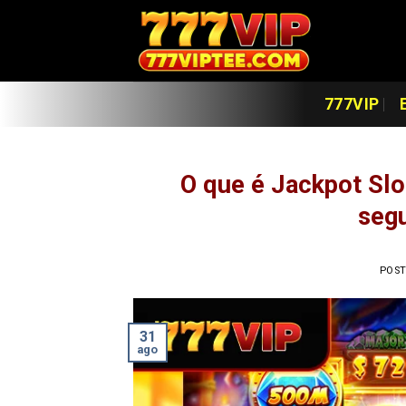
Skip
to
content
777VIP
O que é Jackpot Slo
segu
POS
31
ago