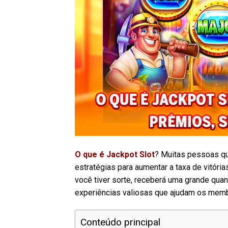
O que é Jackpot Slot
? Muitas pessoas q
estratégias para aumentar a taxa de vitór
você tiver sorte, receberá uma grande qua
experiências valiosas que ajudam os membr
Conteúdo principal