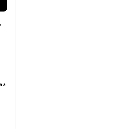
a
o
a a