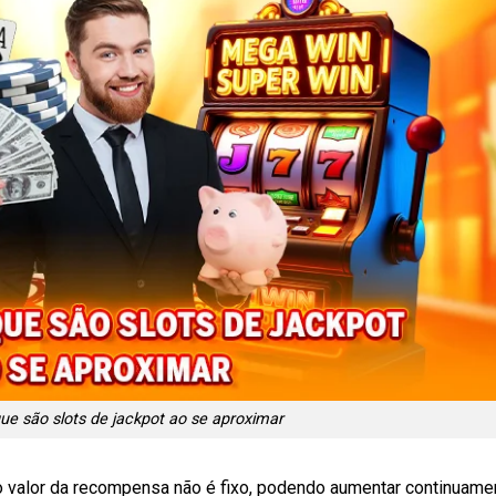
ue são slots de jackpot ao se aproximar
e o valor da recompensa não é fixo, podendo aumentar continuame