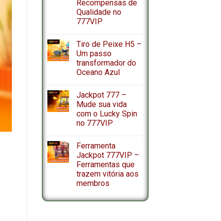
Recompensas de
Qualidade no
777VIP
Tiro de Peixe H5 –
Um passo
transformador do
Oceano Azul
Jackpot 777 –
Mude sua vida
com o Lucky Spin
no 777VIP
Ferramenta
Jackpot 777VIP –
Ferramentas que
trazem vitória aos
membros