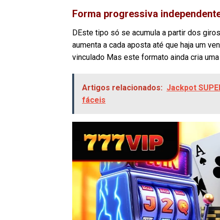
Forma progressiva independent
DEste tipo só se acumula a partir dos gir
aumenta a cada aposta até que haja um ve
vinculado Mas este formato ainda cria uma
Artigos relacionados:
Jackpot SUPER
fáceis