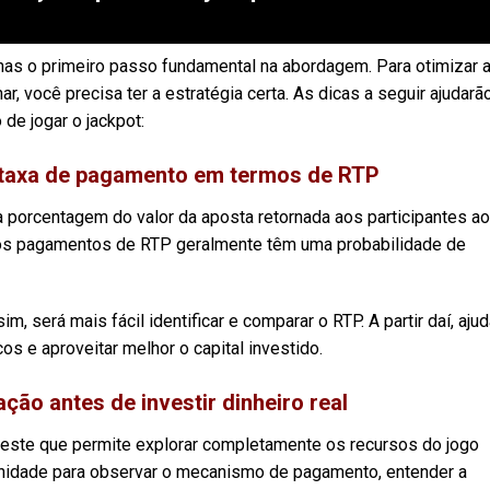
nas o primeiro passo fundamental na abordagem. Para otimizar 
, você precisa ter a estratégia certa. As dicas a seguir ajudarã
de jogar o jackpot:
 taxa de pagamento em termos de RTP
a porcentagem do valor da aposta retornada aos participantes ao
tos pagamentos de RTP geralmente têm uma probabilidade de
 será mais fácil identificar e comparar o RTP. A partir daí, ajud
os e aproveitar melhor o capital investido.
ão antes de investir dinheiro real
este que permite explorar completamente os recursos do jogo
tunidade para observar o mecanismo de pagamento, entender a