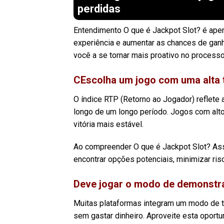
perdidas
Entendimento O que é Jackpot Slot? é ape
experiência e aumentar as chances de ganhar
você a se tornar mais proativo no processo 
CEscolha um jogo com uma alta
O índice RTP (Retorno ao Jogador) reflete 
longo de um longo período. Jogos com al
vitória mais estável.
Ao compreender O que é Jackpot Slot? Assim,
encontrar opções potenciais, minimizar risc
Deve jogar o modo de demonstraç
Muitas plataformas integram um modo de t
sem gastar dinheiro. Aproveite esta opor