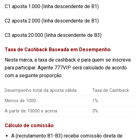
C1 aposta 1.000 (linha descendente de B1)
C2 aposta 2.000 (linha descendente de B1)
C3 aposta 20.000 (linha descendente de B3)
Taxa de Cashback Baseada em Desempenho
Nesta marca, a taxa de cashback é para quem se inscreve
para participar. Agente 777VIP será calculado de acordo
com a seguinte proporção:
Desempenho total da aposta válida
Taxa de Cashback
Menos de 1000
1%
A partir de 10000 e acima
3%
Cálculo de comissão
A (recrutamento B1-B3) recebe comissão direta de