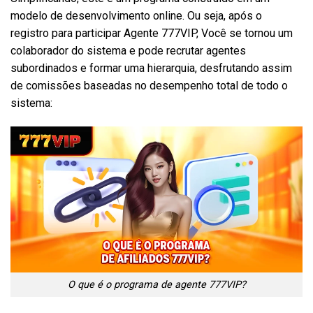
modelo de desenvolvimento online. Ou seja, após o
registro para participar Agente 777VIP, Você se tornou um
colaborador do sistema e pode recrutar agentes
subordinados e formar uma hierarquia, desfrutando assim
de comissões baseadas no desempenho total de todo o
sistema:
O que é o programa de agente 777VIP?