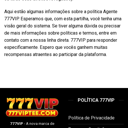
Aqui estão algumas informações sobre a política Agente
777VIP. Esperamos que, com esta partilha, você tenha uma
visão geral do sistema. Se tiver alguma dúvida ou precisar
de mais informações sobre políticas e termos, entre em
contato com a nossa linha direta. 777VIP para responder
especificamente. Espero que vocês ganhem muitas
recompensas atraentes ao participar da plataforma.
POLÍTICA 777VIP
Política de Privacidade
777VIP
- A nova marca de