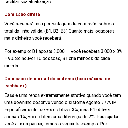
facilitar sua atualização:
Comissão direta
Você receberá uma porcentagem de comissão sobre o
total da linha válida. (B1, B2, B3) Quanto mais jogadores,
mais dinheiro você receberá.
Por exemplo: B1 aposta 3.000. – Você receberá 3.000 x 3%
= 90. Se houver 10 pessoas, B1 cria milhões de cada
moeda.
Comissão de spread do sistema (taxa máxima de
cashback)
Essa é uma renda extremamente atrativa quando você tem
uma downline desenvolvendo o sistema.Agente 777VIP.
Especificamente: se você obtiver 3%, mas B1 obtiver
apenas 1%, você obtém uma diferença de 2%. Para ajudar
você a acompanhar, temos o seguinte exemplo: Por