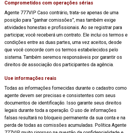
Comprometidos com operações sérias
Agente 777VIP Caso contrário, trata-se apenas de uma
posição para “ganhar comissões”, mas também exige
atividades honestas e profissionais. Ao se registrar para
participar, você receberá um contrato. Ele inclui os termos e
condições entre as duas partes, uma vez aceitos, desde
que você concorde com os termos estabelecidos pelo
sistema. Também seremos responsáveis por garantir os
direitos de associação dos participantes da agência.
Use informações reais
Todas as informações fornecidas durante o cadastro como
agente devem ser precisas e consistentes com seus
documentos de identificação. Isso garante seus direitos
legais durante toda a operação. O uso de informações
falsas resultará no bloqueio permanente da sua conta e na
perda de todas as comissões acumuladas. Política Agente
777VIP muito rigoroso na questão da confidencialidade e