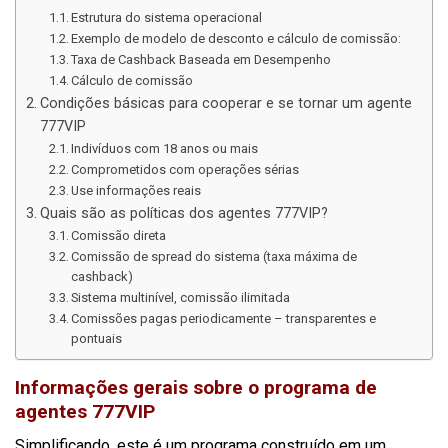
Estrutura do sistema operacional
Exemplo de modelo de desconto e cálculo de comissão:
Taxa de Cashback Baseada em Desempenho
Cálculo de comissão
Condições básicas para cooperar e se tornar um agente
777VIP
Indivíduos com 18 anos ou mais
Comprometidos com operações sérias
Use informações reais
Quais são as políticas dos agentes 777VIP?
Comissão direta
Comissão de spread do sistema (taxa máxima de
cashback)
Sistema multinível, comissão ilimitada
Comissões pagas periodicamente – transparentes e
pontuais
Informações gerais sobre o programa de
agentes 777VIP
Simplificando, este é um programa construído em um