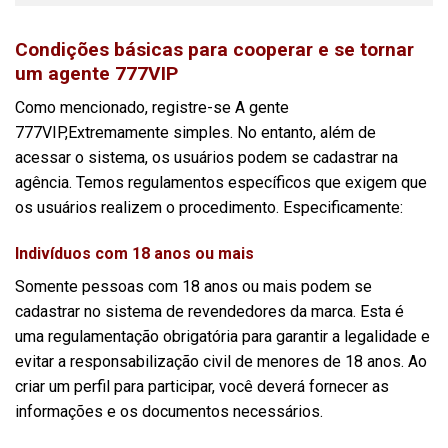
Condições básicas para cooperar e se tornar
um agente 777VIP
Como mencionado, registre-se A gente
777VIP,Extremamente simples. No entanto, além de
acessar o sistema, os usuários podem se cadastrar na
agência. Temos regulamentos específicos que exigem que
os usuários realizem o procedimento. Especificamente:
Indivíduos com 18 anos ou mais
Somente pessoas com 18 anos ou mais podem se
cadastrar no sistema de revendedores da marca. Esta é
uma regulamentação obrigatória para garantir a legalidade e
evitar a responsabilização civil de menores de 18 anos. Ao
criar um perfil para participar, você deverá fornecer as
informações e os documentos necessários.