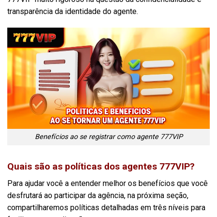
transparência da identidade do agente.
Benefícios ao se registrar como agente 777VIP
Quais são as políticas dos agentes 777VIP?
Para ajudar você a entender melhor os benefícios que você
desfrutará ao participar da agência, na próxima seção,
compartilharemos políticas detalhadas em três níveis para