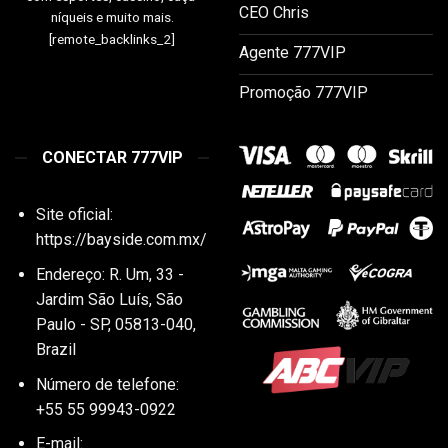
CEO Chris
níqueis e muito mais.
[remote_backlinks_2]
Agente 777VIP
Promoção 777VIP
CONECTAR 777VIP
Site oficial:
https://bayside.com.mx/
Endereço:
R. Um, 33 -
Jardim São Luís, São
Paulo - SP, 05813-040,
Brazil
Número de telefone:
+55 55 99943-0922
E-mail: