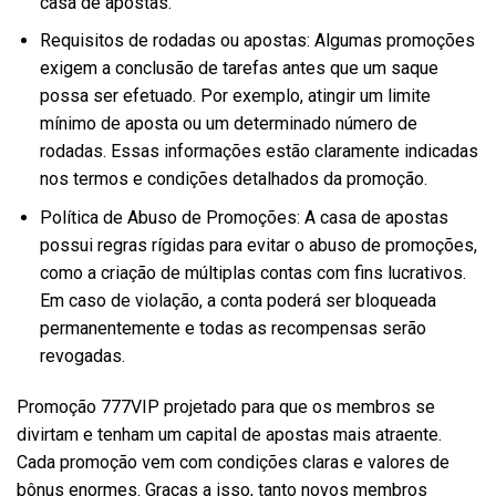
casa de apostas.
Requisitos de rodadas ou apostas: Algumas promoções
exigem a conclusão de tarefas antes que um saque
possa ser efetuado. Por exemplo, atingir um limite
mínimo de aposta ou um determinado número de
rodadas. Essas informações estão claramente indicadas
nos termos e condições detalhados da promoção.
Política de Abuso de Promoções: A casa de apostas
possui regras rígidas para evitar o abuso de promoções,
como a criação de múltiplas contas com fins lucrativos.
Em caso de violação, a conta poderá ser bloqueada
permanentemente e todas as recompensas serão
revogadas.
Promoção 777VIP projetado para que os membros se
divirtam e tenham um capital de apostas mais atraente.
Cada promoção vem com condições claras e valores de
bônus enormes. Graças a isso, tanto novos membros