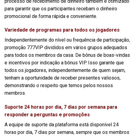
processo de recebimento de dinheiro também é otimizado
para garantir que os participantes recebam o dinheiro
promocional de forma rápida e conveniente.
Variedade de programas para todos os jogadores
Independentemente do nível ou frequência de participação,
promoção 777VIP divididos em vários grupos adequados
para todos os membros da casa. De bônus de boas-vindas
e incentivos por indicação a bônus VIP. Isso garante que
todos os jogadores, independentemente de quem sejam,
tenham a oportunidade de receber presentes valiosos,
demonstrando o respeito que temos pelos nossos
membros.
Suporte 24 horas por dia, 7 dias por semana para
responder a perguntas e promoções
A equipe de suporte da plataforma está disponível 24
horas por dia, 7 dias por semana, sempre que os membros