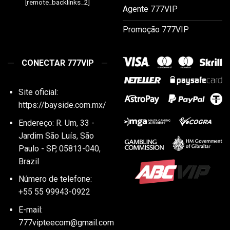
[remote_backlinks_2]
Agente 777VIP
Promoção 777VIP
CONECTAR 777VIP
Site oficial:
https://bayside.com.mx/
Endereço:
R. Um, 33 -
Jardim São Luís, São
Paulo - SP, 05813-040,
Brazil
Número de telefone:
+55 55 99943-0922
E-mail:
777vipteecom@gmail.com