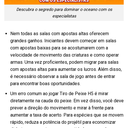
Descubra o segredo para dominar o oceano com os
especialistas
Nem todas as salas com apostas altas oferecem
grandes ganhos. Iniciantes devem começar em salas
com apostas baixas para se acostumarem com a
velocidade de movimento das criaturas e como operar
armas. Uma vez proficientes, podem migrar para salas
com apostas altas para aumentar os lucros. Além disso,
é necessário observar a sala de jogo antes de entrar
para encontrar boas oportunidades.
Um erro comum ao jogar Tiro de Peixe H5 é mirar
diretamente na cauda do peixe. Em vez disso, você deve
prever a direção do movimento e mirar à frente para
aumentar a taxa de acerto. Para espécies que se movem
rápido, reduza a potência do projétil para economizar