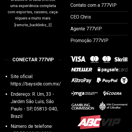
Contato com a 777VIP
uma experiência completa
com esportes, cassino, caça-
CEO Chris
níqueis e muito mais.
[remote_backlinks_2]
Agente 777VIP
Promoção 777VIP
CONECTAR 777VIP
Site oficial:
https://bayside.com.mx/
Endereço:
R. Um, 33 -
Jardim São Luís, São
Paulo - SP, 05813-040,
Brazil
Número de telefone: