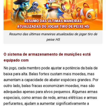
Resumo das últimas maneiras atualizadas de jogar tiro de
peixe H5
O sistema de armazenamento de munições está
equipado com
No jogo, cada membro pode ajustar a potência da bala de
baixa para alta. Balas fortes custam mais moedas, mas
aumentam a capacidade de abater espécies grandes. Por
outro lado, balas fracas economizam moedas, mas são
adequadas apenas para alvos pequenos. Algumas armas
especiais, como armas de rede, armas elétricas e armas
perfurantes, ajudam a aumentar significativamente a