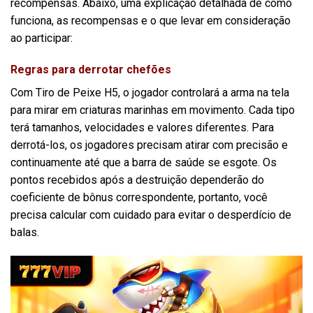
recompensas. Abaixo, uma explicação detalhada de como
funciona, as recompensas e o que levar em consideração
ao participar:
Regras para derrotar chefões
Com Tiro de Peixe H5, o jogador controlará a arma na tela
para mirar em criaturas marinhas em movimento. Cada tipo
terá tamanhos, velocidades e valores diferentes. Para
derrotá-los, os jogadores precisam atirar com precisão e
continuamente até que a barra de saúde se esgote. Os
pontos recebidos após a destruição dependerão do
coeficiente de bônus correspondente, portanto, você
precisa calcular com cuidado para evitar o desperdício de
balas.