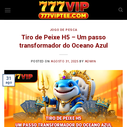
Skip
to
content
JOGO DE PESCA
Tiro de Peixe H5 – Um passo
transformador do Oceano Azul
POSTED ON
AGOSTO 31, 2025
BY
ADMIN
31
ago