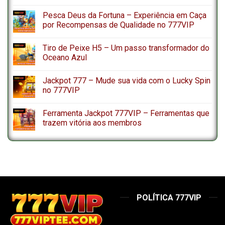
Pesca Deus da Fortuna – Experiência em Caça
por Recompensas de Qualidade no 777VIP
Tiro de Peixe H5 – Um passo transformador do
Oceano Azul
Jackpot 777 – Mude sua vida com o Lucky Spin
no 777VIP
Ferramenta Jackpot 777VIP – Ferramentas que
trazem vitória aos membros
POLÍTICA 777VIP