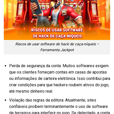
Riscos de usar software de hack de caça-níqueis –
Ferramenta Jackpot
Perda de segurança da conta: Muitos softwares exigem
que os clientes forneçam contas em casas de apostas
ou informações de carteira eletrônica. Isso contribui para
criar condições para que hackers roubem ativos do jogo,
até mesmo dinheiro real.
Violação das regras da editora: Atualmente, sites
confiáveis proíbem terminantemente o uso de software
de terceiros para interferir no jogo. Se detectado, a conta