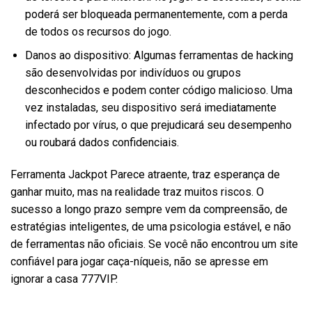
poderá ser bloqueada permanentemente, com a perda
de todos os recursos do jogo.
Danos ao dispositivo: Algumas ferramentas de hacking
são desenvolvidas por indivíduos ou grupos
desconhecidos e podem conter código malicioso. Uma
vez instaladas, seu dispositivo será imediatamente
infectado por vírus, o que prejudicará seu desempenho
ou roubará dados confidenciais.
Ferramenta Jackpot Parece atraente, traz esperança de
ganhar muito, mas na realidade traz muitos riscos. O
sucesso a longo prazo sempre vem da compreensão, de
estratégias inteligentes, de uma psicologia estável, e não
de ferramentas não oficiais. Se você não encontrou um site
confiável para jogar caça-níqueis, não se apresse em
ignorar a casa 777VIP.