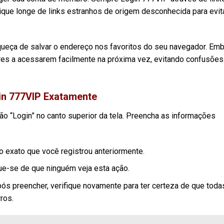
 Fique longe de links estranhos de origem desconhecida para evit
esqueça de salvar o endereço nos favoritos do seu navegador. Em
ores a acessarem facilmente na próxima vez, evitando confusões
in 777VIP Exatamente
ção “Login” no canto superior da tela. Preencha as informações
o exato que você registrou anteriormente.
que-se de que ninguém veja esta ação.
ós preencher, verifique novamente para ter certeza de que toda
ros.