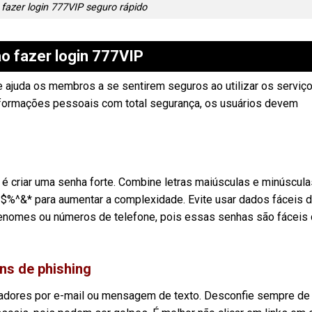
fazer login 777VIP seguro rápido
o fazer login 777VIP
ue ajuda os membros a se sentirem seguros ao utilizar os serviç
informações pessoais com total segurança, os usuários devem
 é criar uma senha forte. Combine letras maiúsculas e minúscula
%^&* para aumentar a complexidade. Evite usar dados fáceis 
renomes ou números de telefone, pois essas senhas são fáceis
ns de phishing
ogadores por e-mail ou mensagem de texto. Desconfie sempre de