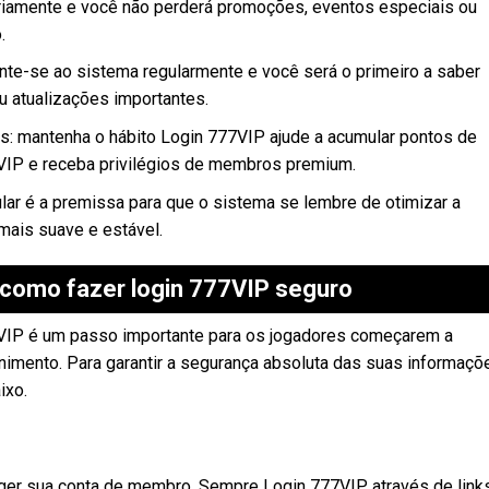
iariamente e você não perderá promoções, eventos especiais ou
.
unte-se ao sistema regularmente e você será o primeiro a saber
u atualizações importantes.
s: mantenha o hábito Login 777VIP ajude a acumular pontos de
 VIP e receba privilégios de membros premium.
gular é a premissa para que o sistema se lembre de otimizar a
mais suave e estável.
 como fazer login 777VIP seguro
7VIP é um passo importante para os jogadores começarem a
tenimento. Para garantir a segurança absoluta das suas informaçõ
ixo.
eger sua conta de membro. Sempre Login 777VIP através de link