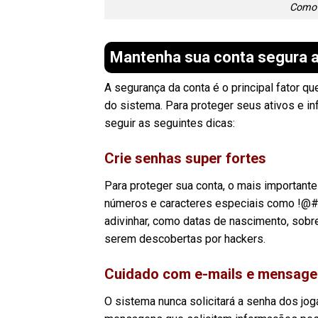
Como 
Mantenha sua conta segura a
A segurança da conta é o principal fator q
do sistema. Para proteger seus ativos e 
seguir as seguintes dicas:
Crie senhas super fortes
Para proteger sua conta, o mais importante
números e caracteres especiais como !@#$
adivinhar, como datas de nascimento, sob
serem descobertas por hackers.
Cuidado com e-mails e mensage
O sistema nunca solicitará a senha dos j