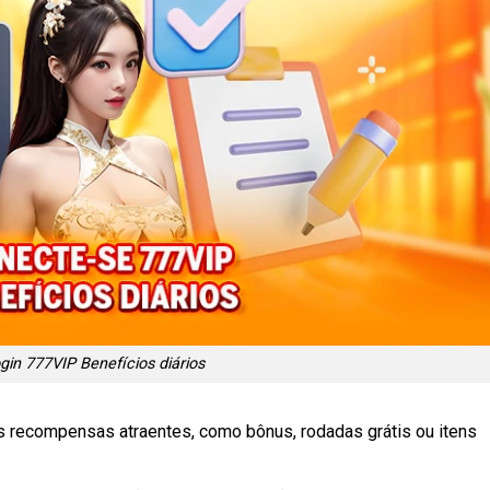
gin 777VIP Benefícios diários
as recompensas atraentes, como bônus, rodadas grátis ou itens