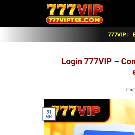
Skip
to
content
777VIP
Login 777VIP – Com
POS
31
ago