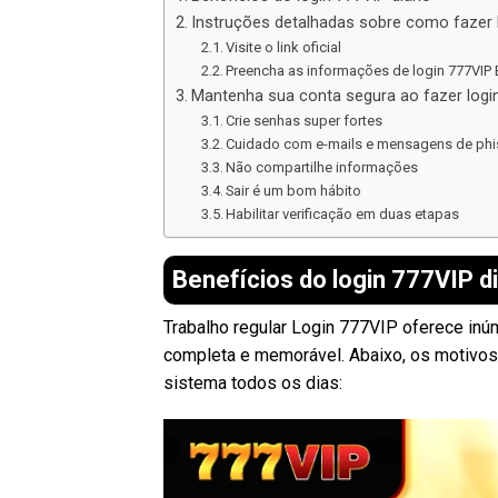
Instruções detalhadas sobre como fazer 
Visite o link oficial
Preencha as informações de login 777VIP
Mantenha sua conta segura ao fazer logi
Crie senhas super fortes
Cuidado com e-mails e mensagens de phi
Não compartilhe informações
Sair é um bom hábito
Habilitar verificação em duas etapas
Benefícios do login 777VIP di
Trabalho regular Login 777VIP oferece inú
completa e memorável. Abaixo, os motivos
sistema todos os dias: