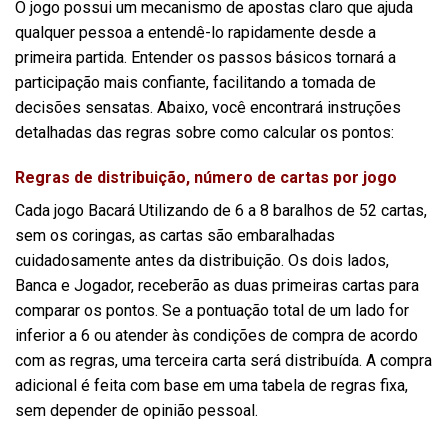
O jogo possui um mecanismo de apostas claro que ajuda
qualquer pessoa a entendê-lo rapidamente desde a
primeira partida. Entender os passos básicos tornará a
participação mais confiante, facilitando a tomada de
decisões sensatas. Abaixo, você encontrará instruções
detalhadas das regras sobre como calcular os pontos:
Regras de distribuição, número de cartas por jogo
Cada jogo Bacará Utilizando de 6 a 8 baralhos de 52 cartas,
sem os coringas, as cartas são embaralhadas
cuidadosamente antes da distribuição. Os dois lados,
Banca e Jogador, receberão as duas primeiras cartas para
comparar os pontos. Se a pontuação total de um lado for
inferior a 6 ou atender às condições de compra de acordo
com as regras, uma terceira carta será distribuída. A compra
adicional é feita com base em uma tabela de regras fixa,
sem depender de opinião pessoal.