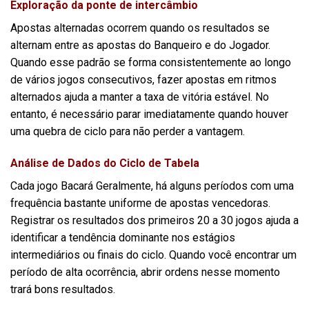
Exploração da ponte de intercâmbio
Apostas alternadas ocorrem quando os resultados se
alternam entre as apostas do Banqueiro e do Jogador.
Quando esse padrão se forma consistentemente ao longo
de vários jogos consecutivos, fazer apostas em ritmos
alternados ajuda a manter a taxa de vitória estável. No
entanto, é necessário parar imediatamente quando houver
uma quebra de ciclo para não perder a vantagem.
Análise de Dados do Ciclo de Tabela
Cada jogo Bacará Geralmente, há alguns períodos com uma
frequência bastante uniforme de apostas vencedoras.
Registrar os resultados dos primeiros 20 a 30 jogos ajuda a
identificar a tendência dominante nos estágios
intermediários ou finais do ciclo. Quando você encontrar um
período de alta ocorrência, abrir ordens nesse momento
trará bons resultados.