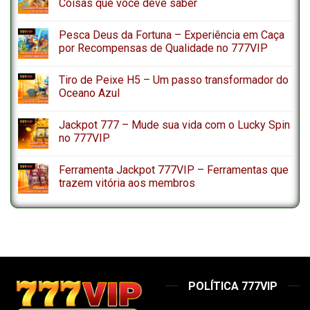
Coisas que você deve saber
Pesca Deus da Fortuna – Experiência em Caça
por Recompensas de Qualidade no 777VIP
Tiro de Peixe H5 – Um passo transformador do
Oceano Azul
Jackpot 777 – Mude sua vida com o Lucky Spin
no 777VIP
Ferramenta Jackpot 777VIP – Ferramentas que
trazem vitória aos membros
POLÍTICA 777VIP