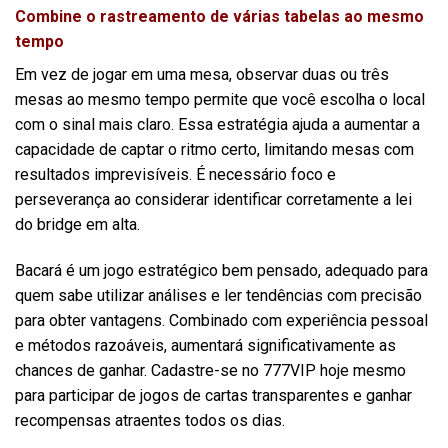
Combine o rastreamento de várias tabelas ao mesmo
tempo
Em vez de jogar em uma mesa, observar duas ou três
mesas ao mesmo tempo permite que você escolha o local
com o sinal mais claro. Essa estratégia ajuda a aumentar a
capacidade de captar o ritmo certo, limitando mesas com
resultados imprevisíveis. É necessário foco e
perseverança ao considerar identificar corretamente a lei
do bridge em alta.
Bacará é um jogo estratégico bem pensado, adequado para
quem sabe utilizar análises e ler tendências com precisão
para obter vantagens. Combinado com experiência pessoal
e métodos razoáveis, aumentará significativamente as
chances de ganhar. Cadastre-se no 777VIP hoje mesmo
para participar de jogos de cartas transparentes e ganhar
recompensas atraentes todos os dias.