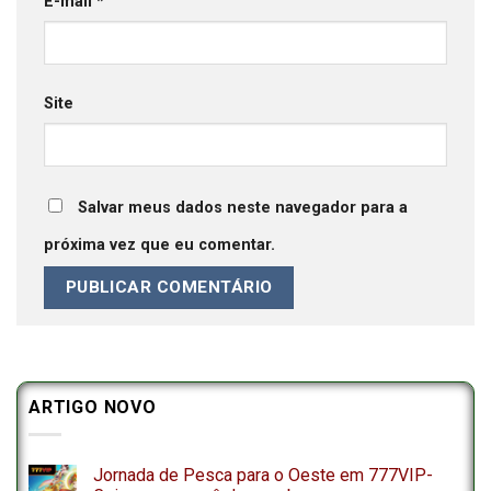
E-mail
*
Site
Salvar meus dados neste navegador para a
próxima vez que eu comentar.
ARTIGO NOVO
Jornada de Pesca para o Oeste em 777VIP-