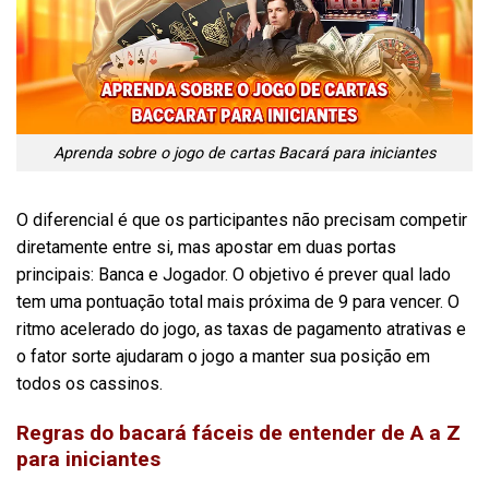
Aprenda sobre o jogo de cartas Bacará para iniciantes
O diferencial é que os participantes não precisam competir
diretamente entre si, mas apostar em duas portas
principais: Banca e Jogador. O objetivo é prever qual lado
tem uma pontuação total mais próxima de 9 para vencer. O
ritmo acelerado do jogo, as taxas de pagamento atrativas e
o fator sorte ajudaram o jogo a manter sua posição em
todos os cassinos.
Regras do bacará fáceis de entender de A a Z
para iniciantes